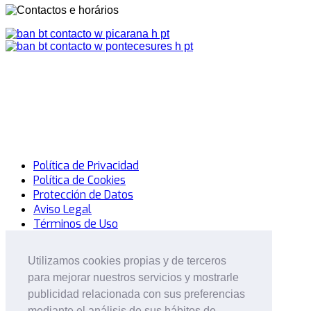
Política de Privacidad
Política de Cookies
Protección de Datos
Aviso Legal
Términos de Uso
© 2014 Mercadillo Del Sofá. Todos los Derechos
Utilizamos cookies propias y de terceros
Utilizamos cookies propias y de terceros
Reservados.
Desarrollo: MatrizActiva
para mejorar nuestros servicios y mostrarle
para mejorar nuestros servicios y mostrarle
Entrar
or
Registrar
publicidad relacionada con sus preferencias
publicidad relacionada con sus preferencias
mediante el análisis de sus hábitos de
mediante el análisis de sus hábitos de