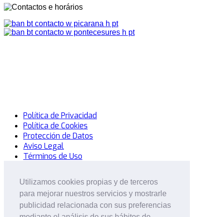
Política de Privacidad
Política de Cookies
Protección de Datos
Aviso Legal
Términos de Uso
© 2014 Mercadillo Del Sofá. Todos los Derechos
Utilizamos cookies propias y de terceros
Utilizamos cookies propias y de terceros
Reservados.
Desarrollo: MatrizActiva
para mejorar nuestros servicios y mostrarle
para mejorar nuestros servicios y mostrarle
Entrar
or
Registrar
publicidad relacionada con sus preferencias
publicidad relacionada con sus preferencias
mediante el análisis de sus hábitos de
mediante el análisis de sus hábitos de