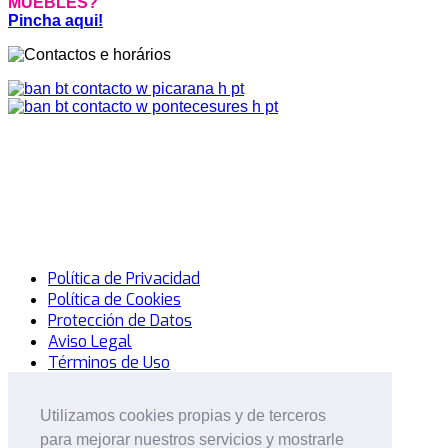
MUEBLES?
Pincha aqui!
Política de Privacidad
Política de Cookies
Protección de Datos
Aviso Legal
Términos de Uso
© 2014 Mercadillo Del Sofá. Todos los Derechos
Utilizamos cookies propias y de terceros
Utilizamos cookies propias y de terceros
Reservados.
Desarrollo: MatrizActiva
para mejorar nuestros servicios y mostrarle
para mejorar nuestros servicios y mostrarle