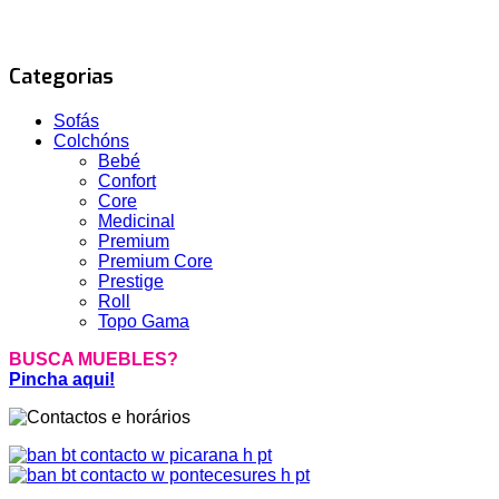
Categorias
Sofás
Colchóns
Bebé
Confort
Core
Medicinal
Premium
Premium Core
Prestige
Roll
Topo Gama
BUSCA MUEBLES?
Pincha aqui!