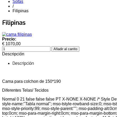
Sofás
/
Filipinas
Filipinas
Precio:
€ 1070,00
Descripción
Descripción
Cama para colchon de 150*190
Diferentes Telas/ Tecidos
Normal 0 21 false false false PT X-NONE X-NONE /* Style Def
style-name:"Tabla normal"; mso-tstyle-rowband-size:0; mso-ts
mso-style-priority:99; mso-style-parent:""; mso-padding-alt:0c
top:0cm; mso-para-margin-right:0cm; mso-para-margin-bottom:8