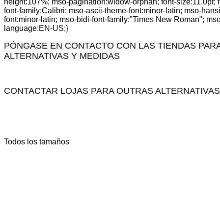
height:107%; mso-pagination:widow-orphan; font-size:11.0pt; fon
font-family:Calibri; mso-ascii-theme-font:minor-latin; mso-hans
font:minor-latin; mso-bidi-font-family:"Times New Roman"; mso
language:EN-US;}
PÓNGASE EN CONTACTO CON LAS TIENDAS PA
ALTERNATIVAS Y MEDIDAS
CONTACTAR LOJAS PARA OUTRAS ALTERNATIVAS
Todos los tamaños