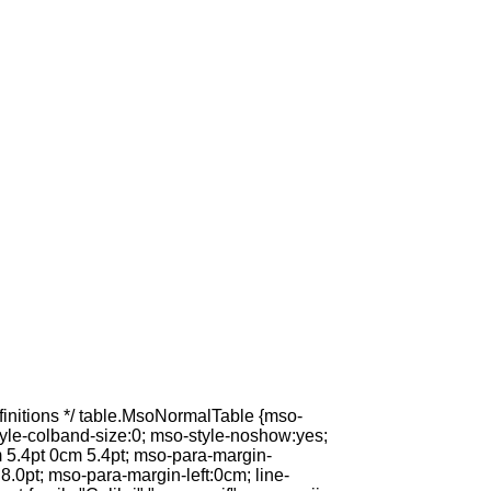
initions */ table.MsoNormalTable {mso-
tyle-colband-size:0; mso-style-noshow:yes;
m 5.4pt 0cm 5.4pt; mso-para-margin-
.0pt; mso-para-margin-left:0cm; line-