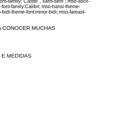
t-family:"Calibri","sans-serif"; mso-ascii-
i-font-family:Calibri; mso-hansi-theme-
-bidi-theme-font:minor-bidi; mso-fareast-
RA CONOCER MUCHAS
 E MEDIDAS