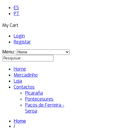
ES
PT
My Cart
Login
Registar
Menu:
Home
Mercadinho
Loja
Contactos
Picaraña
Pontecesures
Paços de Ferreira -
Seroa
Home
/