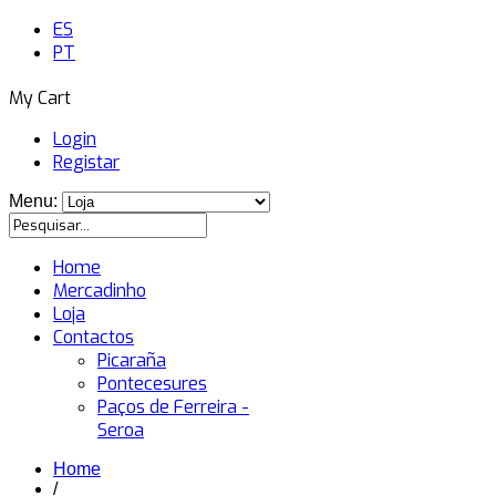
ES
PT
My Cart
Login
Registar
Menu:
Home
Mercadinho
Loja
Contactos
Picaraña
Pontecesures
Paços de Ferreira -
Seroa
Home
/