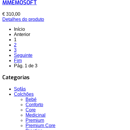
MMEMOSOFT
€ 310,00
Detalhes do produto
Início
Anterior
1
2
3
Seguinte
Fim
Pág. 1 de 3
Categorias
Sofás
Colchões
Bebé
Conforto
Core
Medicinal
Premium
Premium Core