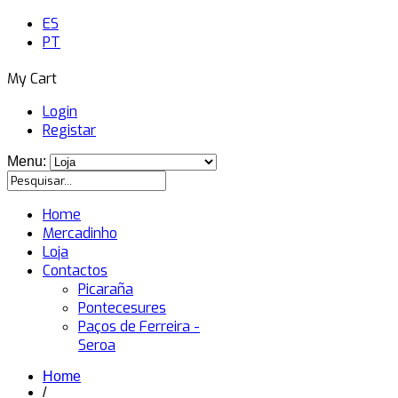
ES
PT
My Cart
Login
Registar
Menu:
Home
Mercadinho
Loja
Contactos
Picaraña
Pontecesures
Paços de Ferreira -
Seroa
Home
/