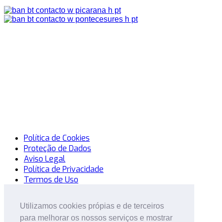
Política de Cookies
Proteção de Dados
Aviso Legal
Política de Privacidade
Termos de Uso
© 2014 Mercadillo Del Sofá. Todos los Derechos
Utilizamos cookies própias e de terceiros
Utilizamos cookies própias e de terceiros
Reservados.
Desarrollo: MatrizActiva
para melhorar os nossos serviços e mostrar
para melhorar os nossos serviços e mostrar