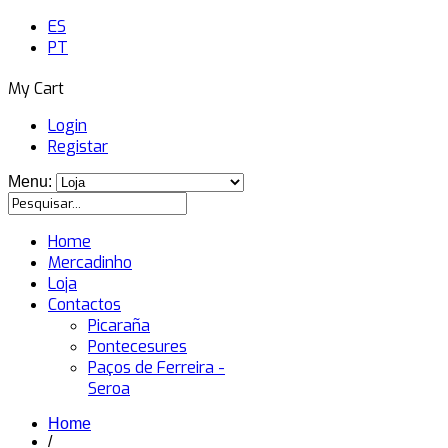
ES
PT
My Cart
Login
Registar
Menu:
Home
Mercadinho
Loja
Contactos
Picaraña
Pontecesures
Paços de Ferreira -
Seroa
Home
/